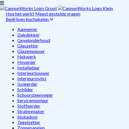
Hoe het werkt
Meest gestelde vragen
Bedrijven inschakelen
Aannemer
Dakdekker
Gevelonderhoud
Glaszetter
Glazenwasser
Hekwerk
Hovenier
Installateur
Interieurbouwer
Interieurstylist
Isoleerder
Schilder
Schoorsteenveger
Servicemonteur
Stoffeerder
Stratenmaker
Stukadoor
Tegelzetter
Zonnepanelen