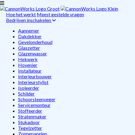
Hoe het werkt
Meest gestelde vragen
Bedrijven inschakelen
Aannemer
Dakdekker
Gevelonderhoud
Glaszetter
Glazenwasser
Hekwerk
Hovenier
Installateur
Interieurbouwer
Interieurstylist
Isoleerder
Schilder
Schoorsteenveger
Servicemonteur
Stoffeerder
Stratenmaker
Stukadoor
Tegelzetter
Zonnepanelen