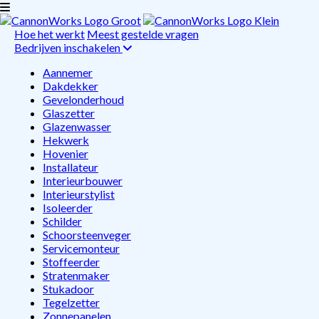
Hoe het werkt
Meest gestelde vragen
Bedrijven inschakelen
Aannemer
Dakdekker
Gevelonderhoud
Glaszetter
Glazenwasser
Hekwerk
Hovenier
Installateur
Interieurbouwer
Interieurstylist
Isoleerder
Schilder
Schoorsteenveger
Servicemonteur
Stoffeerder
Stratenmaker
Stukadoor
Tegelzetter
Zonnepanelen