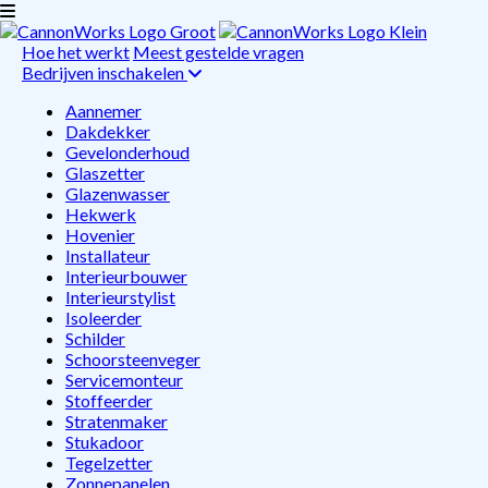
Hoe het werkt
Meest gestelde vragen
Bedrijven inschakelen
Aannemer
Dakdekker
Gevelonderhoud
Glaszetter
Glazenwasser
Hekwerk
Hovenier
Installateur
Interieurbouwer
Interieurstylist
Isoleerder
Schilder
Schoorsteenveger
Servicemonteur
Stoffeerder
Stratenmaker
Stukadoor
Tegelzetter
Zonnepanelen