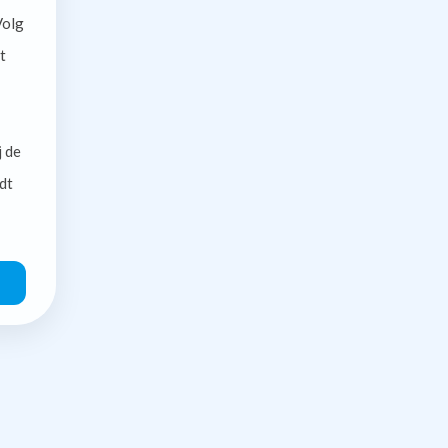
olg
t
j de
dt