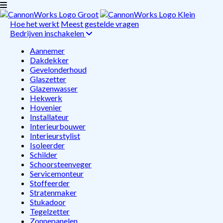
Hoe het werkt
Meest gestelde vragen
Bedrijven inschakelen
Aannemer
Dakdekker
Gevelonderhoud
Glaszetter
Glazenwasser
Hekwerk
Hovenier
Installateur
Interieurbouwer
Interieurstylist
Isoleerder
Schilder
Schoorsteenveger
Servicemonteur
Stoffeerder
Stratenmaker
Stukadoor
Tegelzetter
Zonnepanelen