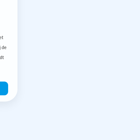
et
j de
dt