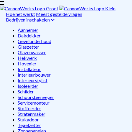
Hoe het werkt
Meest gestelde vragen
Bedrijven inschakelen
Aannemer
Dakdekker
Gevelonderhoud
Glaszetter
Glazenwasser
Hekwerk
Hovenier
Installateur
Interieurbouwer
Interieurstylist
Isoleerder
Schilder
Schoorsteenveger
Servicemonteur
Stoffeerder
Stratenmaker
Stukadoor
Tegelzetter
Zonnepanelen