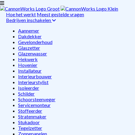
Hoe het werkt
Meest gestelde vragen
Bedrijven inschakelen
Aannemer
Dakdekker
Gevelonderhoud
Glaszetter
Glazenwasser
Hekwerk
Hovenier
Installateur
Interieurbouwer
Interieurstylist
Isoleerder
Schilder
Schoorsteenveger
Servicemonteur
Stoffeerder
Stratenmaker
Stukadoor
Tegelzetter
Zonnepanelen