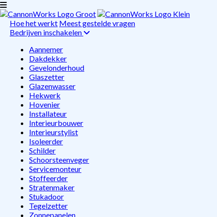
Hoe het werkt
Meest gestelde vragen
Bedrijven inschakelen
Aannemer
Dakdekker
Gevelonderhoud
Glaszetter
Glazenwasser
Hekwerk
Hovenier
Installateur
Interieurbouwer
Interieurstylist
Isoleerder
Schilder
Schoorsteenveger
Servicemonteur
Stoffeerder
Stratenmaker
Stukadoor
Tegelzetter
Zonnepanelen