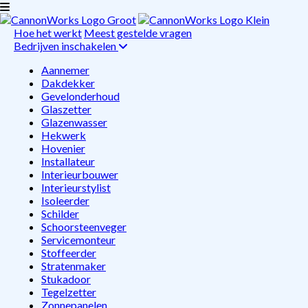
Hoe het werkt
Meest gestelde vragen
Bedrijven inschakelen
Aannemer
Dakdekker
Gevelonderhoud
Glaszetter
Glazenwasser
Hekwerk
Hovenier
Installateur
Interieurbouwer
Interieurstylist
Isoleerder
Schilder
Schoorsteenveger
Servicemonteur
Stoffeerder
Stratenmaker
Stukadoor
Tegelzetter
Zonnepanelen