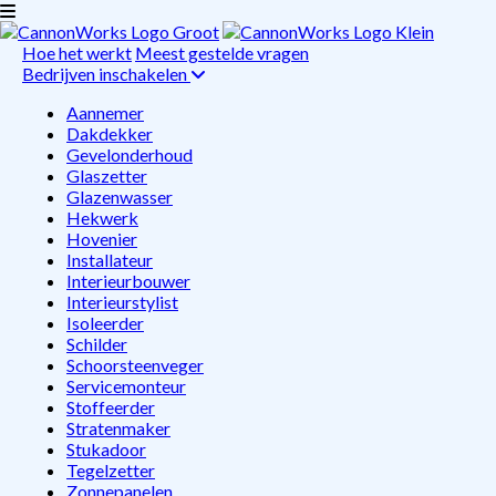
Hoe het werkt
Meest gestelde vragen
Bedrijven inschakelen
Aannemer
Dakdekker
Gevelonderhoud
Glaszetter
Glazenwasser
Hekwerk
Hovenier
Installateur
Interieurbouwer
Interieurstylist
Isoleerder
Schilder
Schoorsteenveger
Servicemonteur
Stoffeerder
Stratenmaker
Stukadoor
Tegelzetter
Zonnepanelen