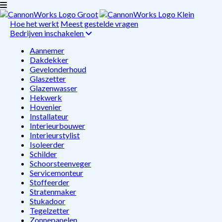
Hoe het werkt
Meest gestelde vragen
Bedrijven inschakelen
Aannemer
Dakdekker
Gevelonderhoud
Glaszetter
Glazenwasser
Hekwerk
Hovenier
Installateur
Interieurbouwer
Interieurstylist
Isoleerder
Schilder
Schoorsteenveger
Servicemonteur
Stoffeerder
Stratenmaker
Stukadoor
Tegelzetter
Zonnepanelen