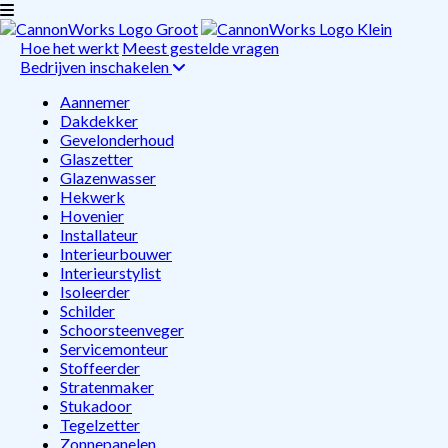
Hoe het werkt
Meest gestelde vragen
Bedrijven inschakelen
Aannemer
Dakdekker
Gevelonderhoud
Glaszetter
Glazenwasser
Hekwerk
Hovenier
Installateur
Interieurbouwer
Interieurstylist
Isoleerder
Schilder
Schoorsteenveger
Servicemonteur
Stoffeerder
Stratenmaker
Stukadoor
Tegelzetter
Zonnepanelen