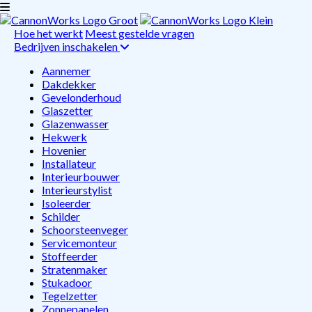
Hoe het werkt
Meest gestelde vragen
Bedrijven inschakelen
Aannemer
Dakdekker
Gevelonderhoud
Glaszetter
Glazenwasser
Hekwerk
Hovenier
Installateur
Interieurbouwer
Interieurstylist
Isoleerder
Schilder
Schoorsteenveger
Servicemonteur
Stoffeerder
Stratenmaker
Stukadoor
Tegelzetter
Zonnepanelen