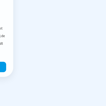
et
j de
dt