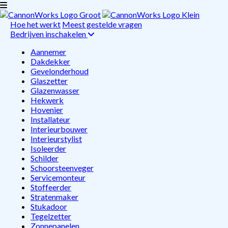
Hoe het werkt
Meest gestelde vragen
Bedrijven inschakelen
Aannemer
Dakdekker
Gevelonderhoud
Glaszetter
Glazenwasser
Hekwerk
Hovenier
Installateur
Interieurbouwer
Interieurstylist
Isoleerder
Schilder
Schoorsteenveger
Servicemonteur
Stoffeerder
Stratenmaker
Stukadoor
Tegelzetter
Zonnepanelen