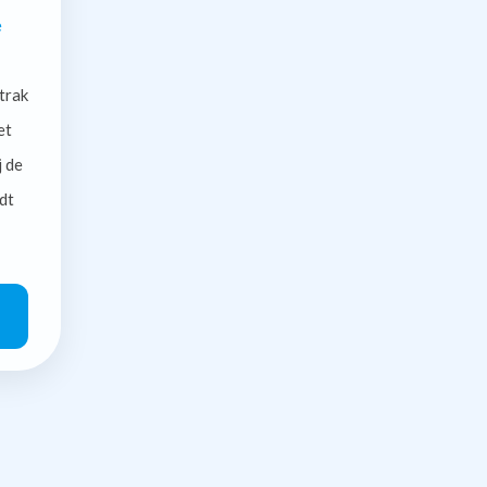
e
trak
et
j de
dt