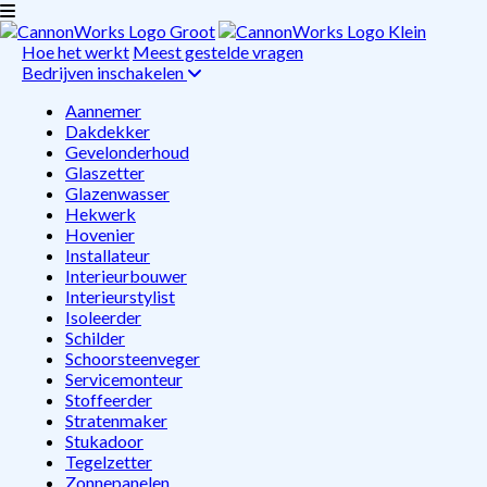
Hoe het werkt
Meest gestelde vragen
Bedrijven inschakelen
Aannemer
Dakdekker
Gevelonderhoud
Glaszetter
Glazenwasser
Hekwerk
Hovenier
Installateur
Interieurbouwer
Interieurstylist
Isoleerder
Schilder
Schoorsteenveger
Servicemonteur
Stoffeerder
Stratenmaker
Stukadoor
Tegelzetter
Zonnepanelen