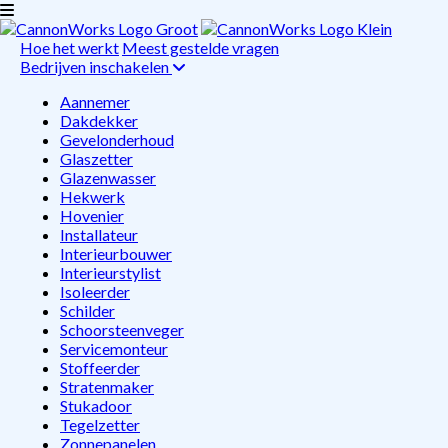
Hoe het werkt
Meest gestelde vragen
Bedrijven inschakelen
Aannemer
Dakdekker
Gevelonderhoud
Glaszetter
Glazenwasser
Hekwerk
Hovenier
Installateur
Interieurbouwer
Interieurstylist
Isoleerder
Schilder
Schoorsteenveger
Servicemonteur
Stoffeerder
Stratenmaker
Stukadoor
Tegelzetter
Zonnepanelen