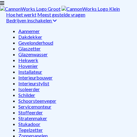
Hoe het werkt
Meest gestelde vragen
Bedrijven inschakelen
Aannemer
Dakdekker
Gevelonderhoud
Glaszetter
Glazenwasser
Hekwerk
Hovenier
Installateur
Interieurbouwer
Interieurstylist
Isoleerder
Schilder
Schoorsteenveger
Servicemonteur
Stoffeerder
Stratenmaker
Stukadoor
Tegelzetter
Zonnepanelen