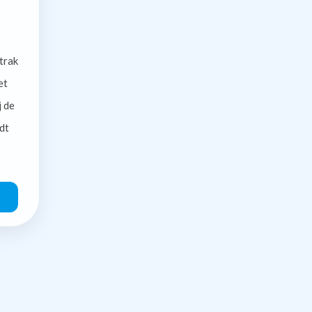
trak
et
j de
dt
O