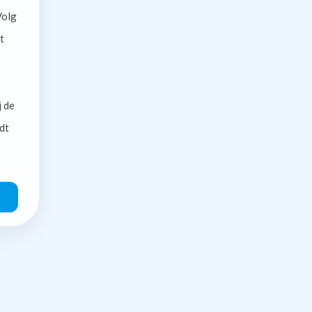
olg
t
j de
dt