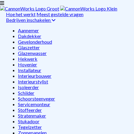
Hoe het werkt
Meest gestelde vragen
Bedrijven inschakelen
Aannemer
Dakdekker
Gevelonderhoud
Glaszetter
Glazenwasser
Hekwerk
Hovenier
Installateur
Interieurbouwer
Interieurstylist
Isoleerder
Schilder
Schoorsteenveger
Servicemonteur
Stoffeerder
Stratenmaker
Stukadoor
Tegelzetter
Zonnepanelen