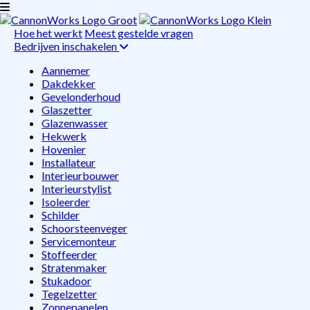
Hoe het werkt
Meest gestelde vragen
Bedrijven inschakelen
Aannemer
Dakdekker
Gevelonderhoud
Glaszetter
Glazenwasser
Hekwerk
Hovenier
Installateur
Interieurbouwer
Interieurstylist
Isoleerder
Schilder
Schoorsteenveger
Servicemonteur
Stoffeerder
Stratenmaker
Stukadoor
Tegelzetter
Zonnepanelen