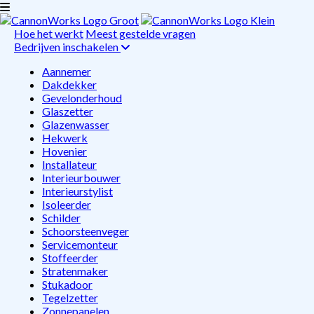
Hoe het werkt
Meest gestelde vragen
Bedrijven inschakelen
Aannemer
Dakdekker
Gevelonderhoud
Glaszetter
Glazenwasser
Hekwerk
Hovenier
Installateur
Interieurbouwer
Interieurstylist
Isoleerder
Schilder
Schoorsteenveger
Servicemonteur
Stoffeerder
Stratenmaker
Stukadoor
Tegelzetter
Zonnepanelen