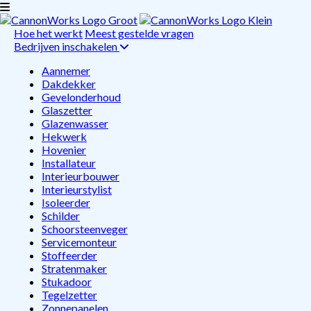
Hoe het werkt
Meest gestelde vragen
Bedrijven inschakelen
Aannemer
Dakdekker
Gevelonderhoud
Glaszetter
Glazenwasser
Hekwerk
Hovenier
Installateur
Interieurbouwer
Interieurstylist
Isoleerder
Schilder
Schoorsteenveger
Servicemonteur
Stoffeerder
Stratenmaker
Stukadoor
Tegelzetter
Zonnepanelen