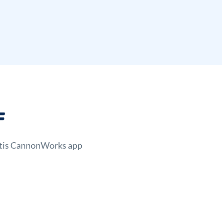
F
ratis CannonWorks app