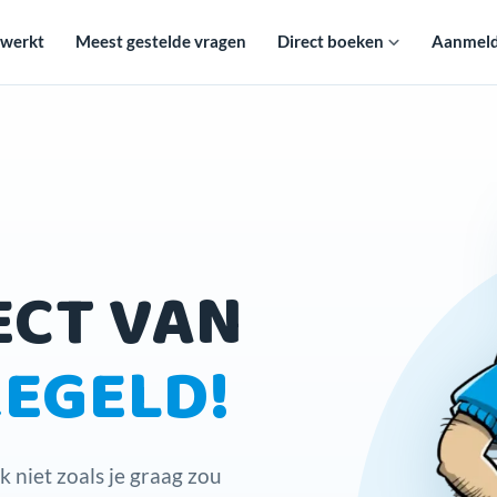
 werkt
Meest gestelde vragen
Direct boeken
Aanmelde
ECT VAN
REGELD!
k niet zoals je graag zou