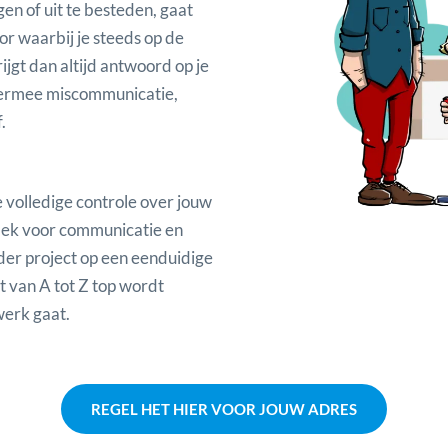
n of uit te besteden, gaat
r waarbij je steeds op de
jgt dan altijd antwoord op je
hiermee miscommunicatie,
.
e volledige controle over jouw
lek voor communicatie en
er project op een eenduidige
t van A tot Z top wordt
werk gaat.
REGEL HET HIER VOOR JOUW ADRES