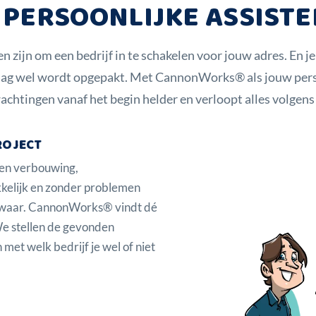
 PERSOONLIJKE ASSIST
n zijn om een bedrijf in te schakelen voor jouw adres. En je
aag wel wordt opgepakt. Met CannonWorks® als jouw persoo
achtingen vanaf het begin helder en verloopt alles volgens 
ROJECT
een verbouwing,
kkelijk en zonder problemen
k waar. CannonWorks® vindt dé
 We stellen de gevonden
 met welk bedrijf je wel of niet