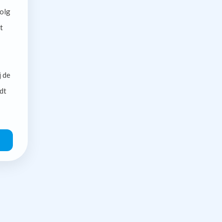
olg
t
j de
dt