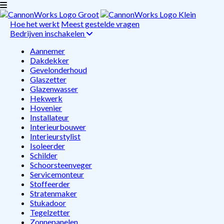
Hoe het werkt
Meest gestelde vragen
Bedrijven inschakelen
Aannemer
Dakdekker
Gevelonderhoud
Glaszetter
Glazenwasser
Hekwerk
Hovenier
Installateur
Interieurbouwer
Interieurstylist
Isoleerder
Schilder
Schoorsteenveger
Servicemonteur
Stoffeerder
Stratenmaker
Stukadoor
Tegelzetter
Zonnepanelen