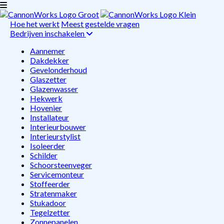
Hoe het werkt
Meest gestelde vragen
Bedrijven inschakelen
Aannemer
Dakdekker
Gevelonderhoud
Glaszetter
Glazenwasser
Hekwerk
Hovenier
Installateur
Interieurbouwer
Interieurstylist
Isoleerder
Schilder
Schoorsteenveger
Servicemonteur
Stoffeerder
Stratenmaker
Stukadoor
Tegelzetter
Zonnepanelen