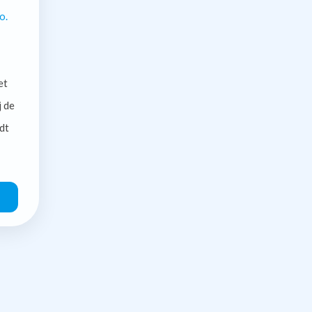
o.
et
j de
dt