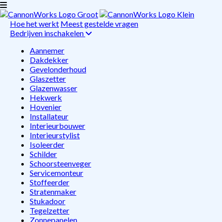
Hoe het werkt
Meest gestelde vragen
Bedrijven inschakelen
Aannemer
Dakdekker
Gevelonderhoud
Glaszetter
Glazenwasser
Hekwerk
Hovenier
Installateur
Interieurbouwer
Interieurstylist
Isoleerder
Schilder
Schoorsteenveger
Servicemonteur
Stoffeerder
Stratenmaker
Stukadoor
Tegelzetter
Zonnepanelen