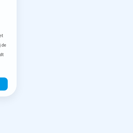
et
j de
dt