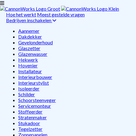
Hoe het werkt
Meest gestelde vragen
Bedrijven inschakelen
Aannemer
Dakdekker
Gevelonderhoud
Glaszetter
Glazenwasser
Hekwerk
Hovenier
Installateur
Interieurbouwer
Interieurstylist
Isoleerder
Schilder
Schoorsteenveger
Servicemonteur
Stoffeerder
Stratenmaker
Stukadoor
Tegelzetter
Zonnepanelen