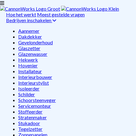
Hoe het werkt
Meest gestelde vragen
Bedrijven inschakelen
Aannemer
Dakdekker
Gevelonderhoud
Glaszetter
Glazenwasser
Hekwerk
Hovenier
Installateur
Interieurbouwer
Interieurstylist
Isoleerder
Schilder
Schoorsteenveger
Servicemonteur
Stoffeerder
Stratenmaker
Stukadoor
Tegelzetter
Zonnepanelen