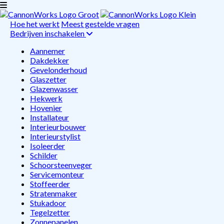
Hoe het werkt
Meest gestelde vragen
Bedrijven inschakelen
Aannemer
Dakdekker
Gevelonderhoud
Glaszetter
Glazenwasser
Hekwerk
Hovenier
Installateur
Interieurbouwer
Interieurstylist
Isoleerder
Schilder
Schoorsteenveger
Servicemonteur
Stoffeerder
Stratenmaker
Stukadoor
Tegelzetter
Zonnepanelen