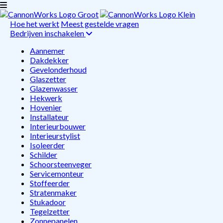
Hoe het werkt
Meest gestelde vragen
Bedrijven inschakelen
Aannemer
Dakdekker
Gevelonderhoud
Glaszetter
Glazenwasser
Hekwerk
Hovenier
Installateur
Interieurbouwer
Interieurstylist
Isoleerder
Schilder
Schoorsteenveger
Servicemonteur
Stoffeerder
Stratenmaker
Stukadoor
Tegelzetter
Zonnepanelen