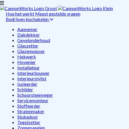
Hoe het werkt
Meest gestelde vragen
Bedrijven inschakelen
Aannemer
Dakdekker
Gevelonderhoud
Glaszetter
Glazenwasser
Hekwerk
Hovenier
Installateur
Interieurbouwer
Interieurstylist
Isoleerder
Schilder
Schoorsteenveger
Servicemonteur
Stoffeerder
Stratenmaker
Stukadoor
Tegelzetter
Zonnepanelen