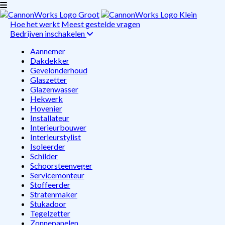
Hoe het werkt
Meest gestelde vragen
Bedrijven inschakelen
Aannemer
Dakdekker
Gevelonderhoud
Glaszetter
Glazenwasser
Hekwerk
Hovenier
Installateur
Interieurbouwer
Interieurstylist
Isoleerder
Schilder
Schoorsteenveger
Servicemonteur
Stoffeerder
Stratenmaker
Stukadoor
Tegelzetter
Zonnepanelen