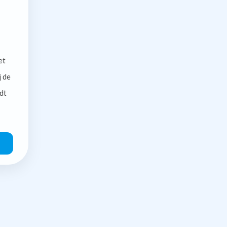
et
j de
dt