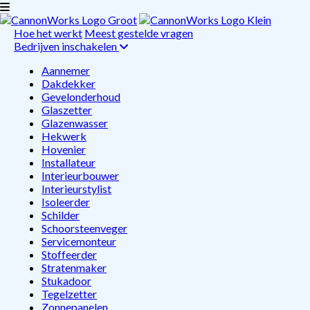
Hoe het werkt
Meest gestelde vragen
Bedrijven inschakelen
Aannemer
Dakdekker
Gevelonderhoud
Glaszetter
Glazenwasser
Hekwerk
Hovenier
Installateur
Interieurbouwer
Interieurstylist
Isoleerder
Schilder
Schoorsteenveger
Servicemonteur
Stoffeerder
Stratenmaker
Stukadoor
Tegelzetter
Zonnepanelen