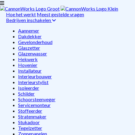
Hoe het werkt
Meest gestelde vragen
Bedrijven inschakelen
Aannemer
Dakdekker
Gevelonderhoud
Glaszetter
Glazenwasser
Hekwerk
Hovenier
Installateur
Interieurbouwer
Interieurstylist
Isoleerder
Schilder
Schoorsteenveger
Servicemonteur
Stoffeerder
Stratenmaker
Stukadoor
Tegelzetter
Zonnepanelen