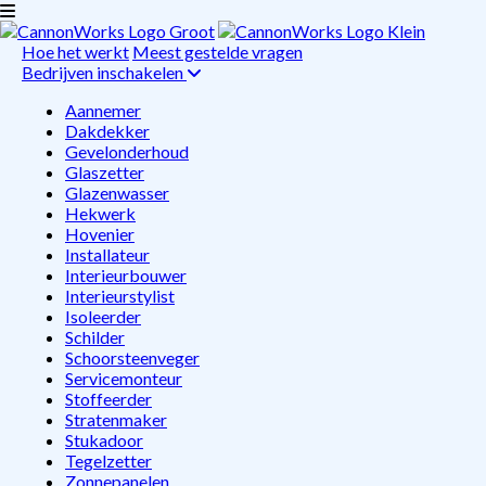
Hoe het werkt
Meest gestelde vragen
Bedrijven inschakelen
Aannemer
Dakdekker
Gevelonderhoud
Glaszetter
Glazenwasser
Hekwerk
Hovenier
Installateur
Interieurbouwer
Interieurstylist
Isoleerder
Schilder
Schoorsteenveger
Servicemonteur
Stoffeerder
Stratenmaker
Stukadoor
Tegelzetter
Zonnepanelen