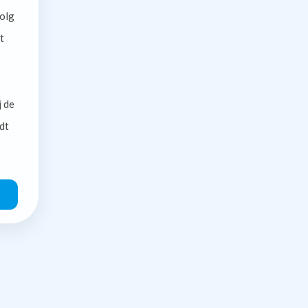
olg
t
j de
dt