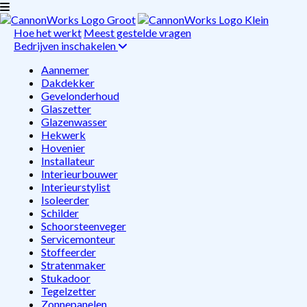
Hoe het werkt
Meest gestelde vragen
Bedrijven inschakelen
Aannemer
Dakdekker
Gevelonderhoud
Glaszetter
Glazenwasser
Hekwerk
Hovenier
Installateur
Interieurbouwer
Interieurstylist
Isoleerder
Schilder
Schoorsteenveger
Servicemonteur
Stoffeerder
Stratenmaker
Stukadoor
Tegelzetter
Zonnepanelen