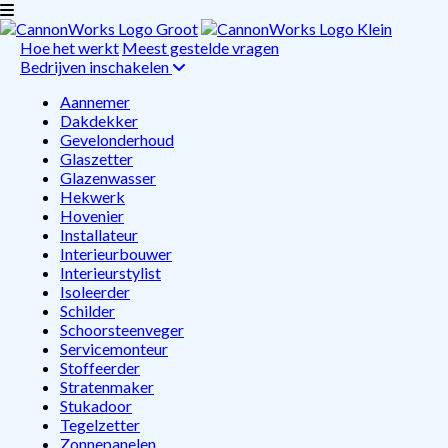
Hoe het werkt
Meest gestelde vragen
Bedrijven inschakelen
Aannemer
Dakdekker
Gevelonderhoud
Glaszetter
Glazenwasser
Hekwerk
Hovenier
Installateur
Interieurbouwer
Interieurstylist
Isoleerder
Schilder
Schoorsteenveger
Servicemonteur
Stoffeerder
Stratenmaker
Stukadoor
Tegelzetter
Zonnepanelen