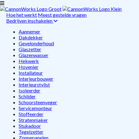
Hoe het werkt
Meest gestelde vragen
Bedrijven inschakelen
Aannemer
Dakdekker
Gevelonderhoud
Glaszetter
Glazenwasser
Hekwerk
Hovenier
Installateur
Interieurbouwer
Interieurstylist
Isoleerder
Schilder
Schoorsteenveger
Servicemonteur
Stoffeerder
Stratenmaker
Stukadoor
Tegelzetter
Zonnepanelen