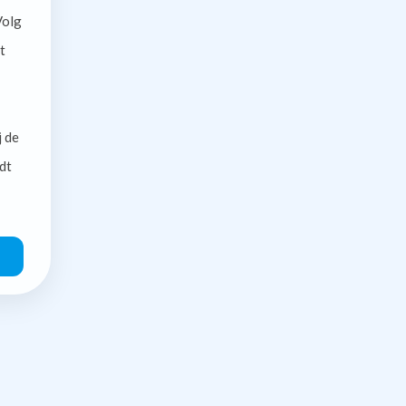
olg
t
j de
dt