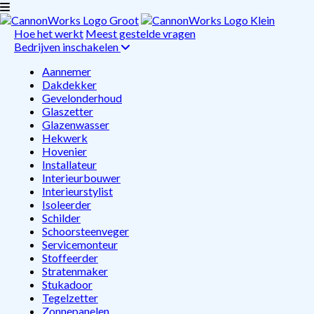
Hoe het werkt
Meest gestelde vragen
Bedrijven inschakelen
Aannemer
Dakdekker
Gevelonderhoud
Glaszetter
Glazenwasser
Hekwerk
Hovenier
Installateur
Interieurbouwer
Interieurstylist
Isoleerder
Schilder
Schoorsteenveger
Servicemonteur
Stoffeerder
Stratenmaker
Stukadoor
Tegelzetter
Zonnepanelen