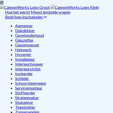
Hoe het werkt
Meest gestelde vragen
Bedrijven inschakelen
Aannemer
Dakdekker
Gevelonderhoud
Glaszetter
Glazenwasser
Hekwerk
Hovenier
Installateur
Interieurbouwer
Interieurstylist
Isoleerder
Schilder
Schoorsteenveger
Servicemonteur
Stoffeerder
Stratenmaker
Stukadoor
Tegelzetter
Zonnepanelen