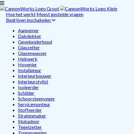
Hoe het werkt
Meest gestelde vragen
Bedrijven inschakelen
Aannemer
Dakdekker
Gevelonderhoud
Glaszetter
Glazenwasser
Hekwerk
Hovenier
Installateur
Interieurbouwer
Interieurstylist
Isoleerder
Schilder
Schoorsteenveger
Servicemonteur
Stoffeerder
Stratenmaker
Stukadoor
Tegelzetter
Zonnepanelen