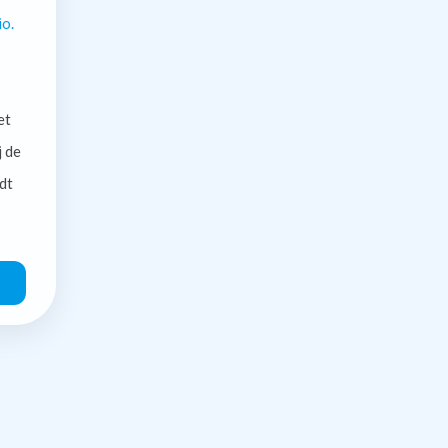
io.
et
j de
dt