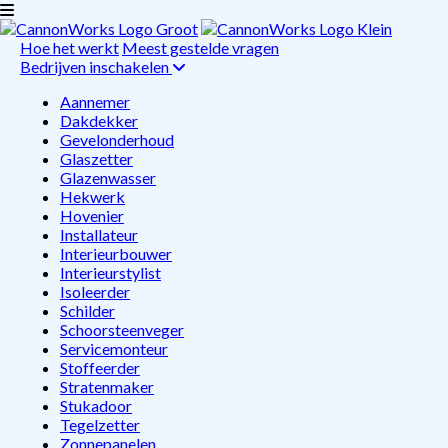
Hoe het werkt
Meest gestelde vragen
Bedrijven inschakelen
Aannemer
Dakdekker
Gevelonderhoud
Glaszetter
Glazenwasser
Hekwerk
Hovenier
Installateur
Interieurbouwer
Interieurstylist
Isoleerder
Schilder
Schoorsteenveger
Servicemonteur
Stoffeerder
Stratenmaker
Stukadoor
Tegelzetter
Zonnepanelen