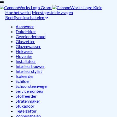
Hoe het werkt
Meest gestelde vragen
Bedrijven inschakelen
Aannemer
Dakdekker
Gevelonderhoud
Glaszetter
Glazenwasser
Hekwerk
Hovenier
Installateur
Interieurbouwer
Interieurstylist
Isoleerder
Schilder
Schoorsteenveger
Servicemonteur
Stoffeerder
Stratenmaker
Stukadoor
Tegelzetter
Zonnepanelen