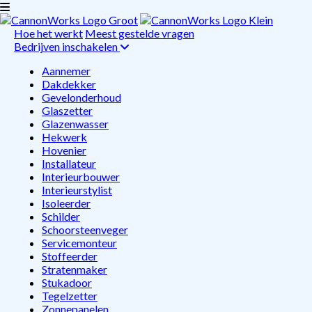
Hoe het werkt
Meest gestelde vragen
Bedrijven inschakelen
Aannemer
Dakdekker
Gevelonderhoud
Glaszetter
Glazenwasser
Hekwerk
Hovenier
Installateur
Interieurbouwer
Interieurstylist
Isoleerder
Schilder
Schoorsteenveger
Servicemonteur
Stoffeerder
Stratenmaker
Stukadoor
Tegelzetter
Zonnepanelen