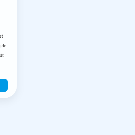
et
j de
dt