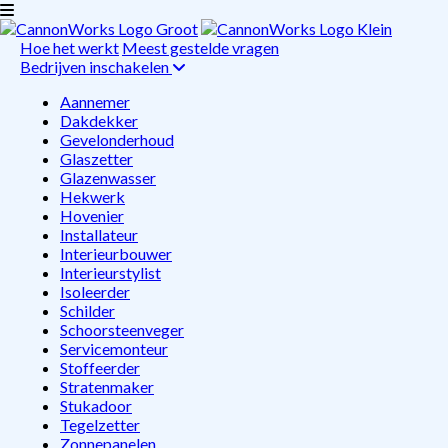
Hoe het werkt
Meest gestelde vragen
Bedrijven inschakelen
Aannemer
Dakdekker
Gevelonderhoud
Glaszetter
Glazenwasser
Hekwerk
Hovenier
Installateur
Interieurbouwer
Interieurstylist
Isoleerder
Schilder
Schoorsteenveger
Servicemonteur
Stoffeerder
Stratenmaker
Stukadoor
Tegelzetter
Zonnepanelen