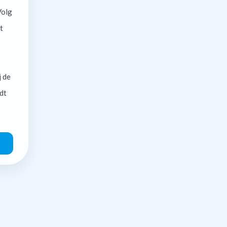
olg
t
j de
dt