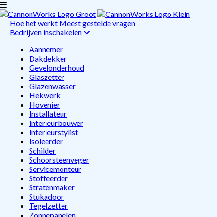
Hoe het werkt
Meest gestelde vragen
Bedrijven inschakelen
Aannemer
Dakdekker
Gevelonderhoud
Glaszetter
Glazenwasser
Hekwerk
Hovenier
Installateur
Interieurbouwer
Interieurstylist
Isoleerder
Schilder
Schoorsteenveger
Servicemonteur
Stoffeerder
Stratenmaker
Stukadoor
Tegelzetter
Zonnepanelen