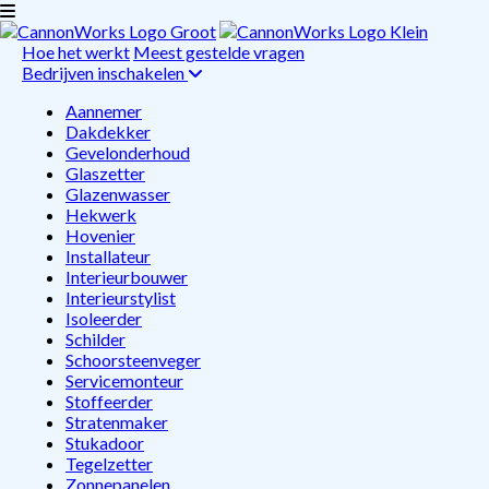
Hoe het werkt
Meest gestelde vragen
Bedrijven inschakelen
Aannemer
Dakdekker
Gevelonderhoud
Glaszetter
Glazenwasser
Hekwerk
Hovenier
Installateur
Interieurbouwer
Interieurstylist
Isoleerder
Schilder
Schoorsteenveger
Servicemonteur
Stoffeerder
Stratenmaker
Stukadoor
Tegelzetter
Zonnepanelen