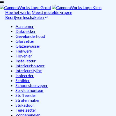
Hoe het werkt
Meest gestelde vragen
Bedrijven inschakelen
Aannemer
Dakdekker
Gevelonderhoud
Glaszetter
Glazenwasser
Hekwerk
Hovenier
Installateur
Interieurbouwer
Interieurstylist
Isoleerder
Schilder
Schoorsteenveger
Servicemonteur
Stoffeerder
Stratenmaker
Stukadoor
Tegelzetter
Zonnepanelen