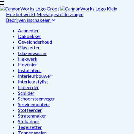
Hoe het werkt
Meest gestelde vragen
Bedrijven inschakelen
Aannemer
Dakdekker
Gevelonderhoud
Glaszetter
Glazenwasser
Hekwerk
Hovenier
Installateur
Interieurbouwer
Interieurstylist
Isoleerder
Schilder
Schoorsteenveger
Servicemonteur
Stoffeerder
Stratenmaker
Stukadoor
Tegelzetter
Zonnepanelen