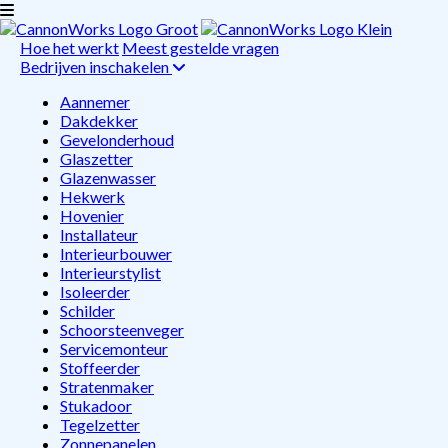
Hoe het werkt
Meest gestelde vragen
Bedrijven inschakelen
Aannemer
Dakdekker
Gevelonderhoud
Glaszetter
Glazenwasser
Hekwerk
Hovenier
Installateur
Interieurbouwer
Interieurstylist
Isoleerder
Schilder
Schoorsteenveger
Servicemonteur
Stoffeerder
Stratenmaker
Stukadoor
Tegelzetter
Zonnepanelen