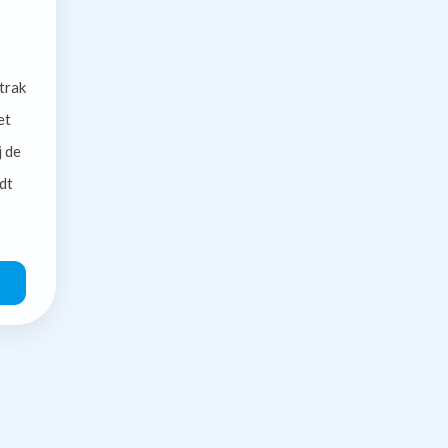
trak
et
j de
dt
O