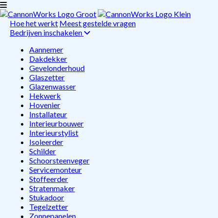
Hoe het werkt
Meest gestelde vragen
Bedrijven inschakelen
Aannemer
Dakdekker
Gevelonderhoud
Glaszetter
Glazenwasser
Hekwerk
Hovenier
Installateur
Interieurbouwer
Interieurstylist
Isoleerder
Schilder
Schoorsteenveger
Servicemonteur
Stoffeerder
Stratenmaker
Stukadoor
Tegelzetter
Zonnepanelen