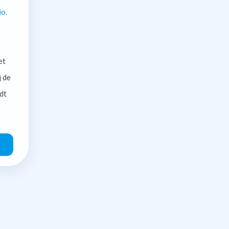
io.
et
j de
dt